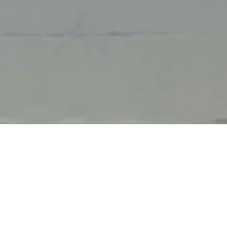
26 noviembre 2021
Vestíbulo de grupos
Otra pantalla instalada en Echternach (Lux) Esta
nueva instalación eleva a 28 el número de sucursales
del
Grupo Foyer
equipadas con la solución
GreenPlayer
Gracias a nuestra app’,
el Grupo Foyer
difunde sus