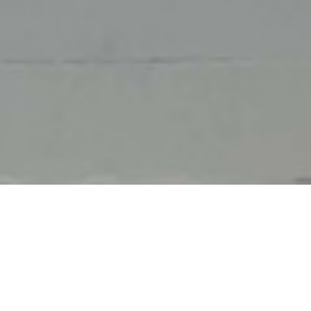
26 november 2021
Groepsfoyer
Weer een scherm geïnstalleerd in Echternach (Lux)!
Deze nieuwe installatie brengt het aantal Foyer Group
bureaus uitgerust met de
GreenPlayer
oplossing op