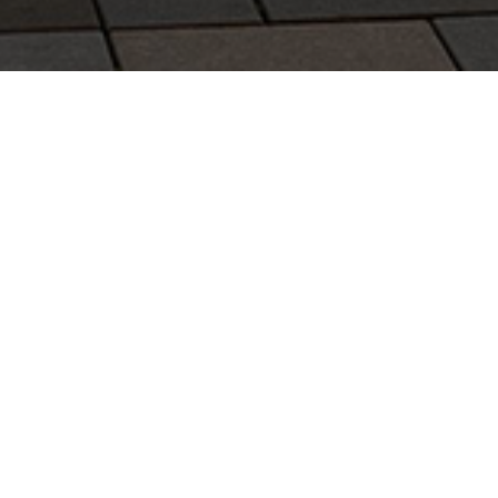
GreenPlayer para ciudades
inteligentes
GreenPlayer para Ciudades Inteligentes ha
sido diseñado para satisfacer las
necesidades de comunicación de las
autoridades locales… y para ofrecer una
experiencia moderna a sus ciudadanos.