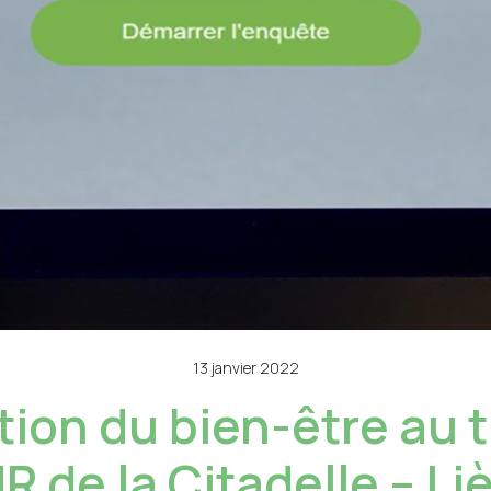
13 janvier 2022
ion du bien-être au t
R de la Citadelle – Li