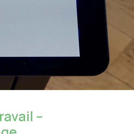
ravail –
ège