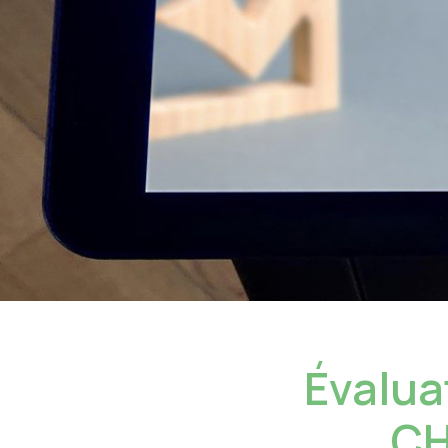
Évaluat
CH